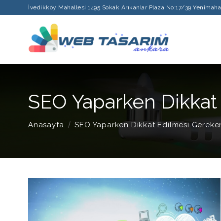
İvedikköy Mahallesi 1495.Sokak Arıkanlar Plaza No:17/39 Yenimah
SEO Yaparken Dikkat
Anasayfa
SEO Yaparken Dikkat Edilmesi Gereke