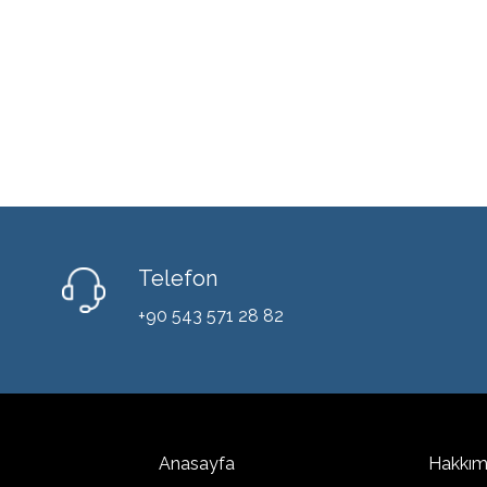
Telefon
+90 543 571 28 82
Anasayfa
Hakkım