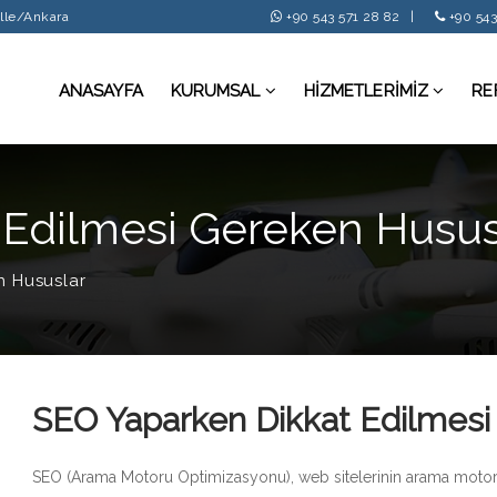
alle/Ankara
+90 543 571 28 82
|
+90 543
ANASAYFA
KURUMSAL
HİZMETLERİMİZ
RE
 Edilmesi Gereken Husus
n Hususlar
SEO Yaparken Dikkat Edilmesi
SEO (Arama Motoru Optimizasyonu), web sitelerinin arama motorları