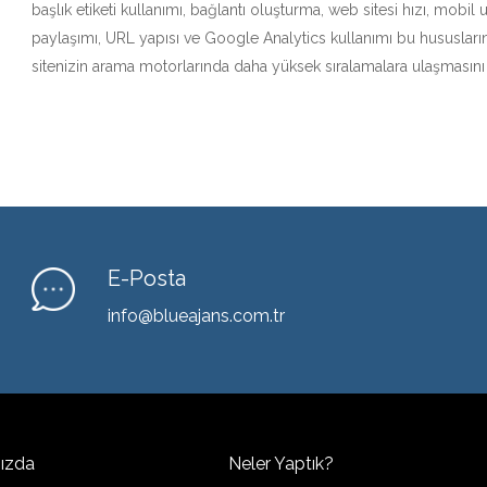
başlık etiketi kullanımı, bağlantı oluşturma, web sitesi hızı, mobi
paylaşımı, URL yapısı ve Google Analytics kullanımı bu hususları
sitenizin arama motorlarında daha yüksek sıralamalara ulaşmasını s
E-Posta
info@blueajans.com.tr
ızda
Neler Yaptık?