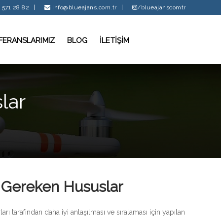
 571 28 82
|
info@blueajans.com.tr
|
/blueajanscomtr
FERANSLARIMIZ
BLOG
İLETİŞİM
lar
 Gereken Hususlar
 tarafından daha iyi anlaşılması ve sıralaması için yapılan