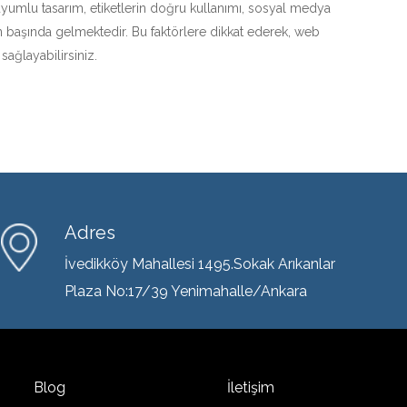
l uyumlu tasarım, etiketlerin doğru kullanımı, sosyal medya
n başında gelmektedir. Bu faktörlere dikkat ederek, web
ağlayabilirsiniz.
Adres
İvedikköy Mahallesi 1495.Sokak Arıkanlar
Plaza No:17/39 Yenimahalle/Ankara
Blog
İletişim