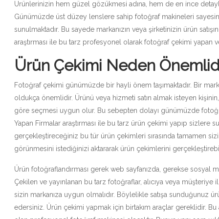
Ürünlerinizin hem güzel gözükmesi adına, hem de en ince detayları
Günümüzde üst düzey lenslere sahip fotoğraf makineleri sayesinde
sunulmaktadır. Bu sayede markanızın veya şirketinizin ürün satışın
araştırması ile bu tarz profesyonel olarak fotoğraf çekimi yapan ve s
Ürün Çekimi Neden Önemlid
Fotoğraf çekimi günümüzde bir hayli önem taşımaktadır. Bir marka
oldukça önemlidir. Ürünü veya hizmeti satın almak isteyen kişinin,
göre seçmesi uygun olur. Bu sebepten dolayı günümüzde fotoğra
Yapan Firmalar araştırması ile bu tarz ürün çekimi yapıp sizlere suna
gerçekleştireceğiniz bu tür ürün çekimleri sırasında tamamen sizin
görünmesini istediğinizi aktararak ürün çekimlerini gerçekleştirebil
Ürün fotoğraflandırması gerek web sayfanızda, gerekse sosyal medya
Çekilen ve yayınlanan bu tarz fotoğraflar, alıcıya veya müşteriye i
sizin markanıza uygun olmalıdır. Böylelikle satışa sunduğunuz ür
edersiniz. Ürün çekimi yapmak için birtakım araçlar gereklidir. Bu