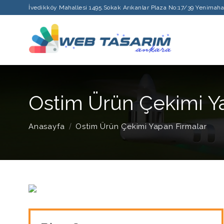
İvedikköy Mahallesi 1495.Sokak Arıkanlar Plaza No:17/39 Yenimah
Ostim Ürün Çekimi Y
Anasayfa
Ostim Ürün Çekimi Yapan Firmalar