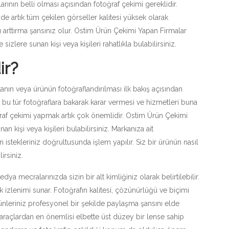
nın belli olması açısından fotoğraf çekimi gereklidir.
 artık tüm çekilen görseller kalitesi yüksek olarak
ı arttırma şansınız olur. Ostim Ürün Çekimi Yapan Firmalar
izlere sunan kişi veya kişileri rahatlıkla bulabilirsiniz.
ir?
nın veya ürünün fotoğraflandırılması ilk bakış açısından
 bu tür fotoğraflara bakarak karar vermesi ve hizmetleri buna
f çekimi yapmak artık çok önemlidir. Ostim Ürün Çekimi
n kişi veya kişileri bulabilirsiniz. Markanıza ait
 istekleriniz doğrultusunda işlem yapılır. Siz bir ürünün nasıl
irsiniz.
 mecralarınızda sizin bir alt kimliğiniz olarak belirtilebilir.
lk izlenimi sunar. Fotoğrafın kalitesi, çözünürlüğü ve biçimi
ünleriniz profesyonel bir şekilde paylaşma şansını elde
 araçlardan en önemlisi elbette üst düzey bir lense sahip