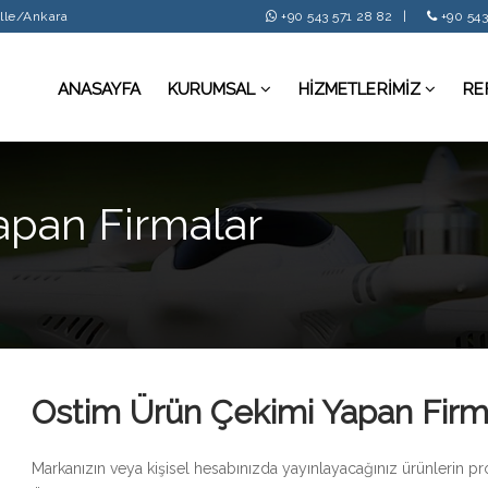
alle/Ankara
+90 543 571 28 82
|
+90 543
ANASAYFA
KURUMSAL
HİZMETLERİMİZ
RE
apan Firmalar
Ostim Ürün Çekimi Yapan Firm
Markanızın veya kişisel hesabınızda yayınlayacağınız ürünlerin p