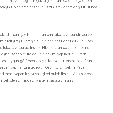
ıklandırma ve fotoğrafın çekildiği konum da oldukça önem
pacağınız planlamalar sonucu sizin istekleriniz doğrultusunda
tadır. Yani, çekilen bu ürünlerin tüketiciye sunulması ve
 niteliği taşır. Sattığınız ürünlerin nasıl göründüğünü, nasıl
 tüketiciye sunabilirsiniz. Elbette ürün çekimleri her ne
şisel sebepler ile de ürün çekimi yapılabilir. Bu tarz
nasıl uygun görürseniz o şekilde yapılır. Ancak bazı ürün
 seçim yapmanızı isteyebilir. Ostim Ürün Çekimi Yapan
ırması yapan kişi veya kişileri bulabilirsiniz. Artık sizlerde
r şekilde sunmak adına işlem başlatabilirsiniz.