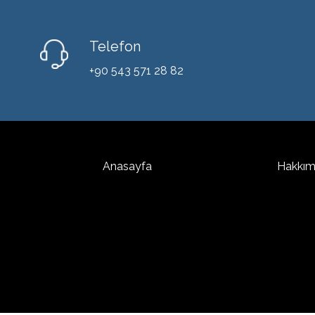
Telefon
+90 543 571 28 82
Anasayfa
Hakkım