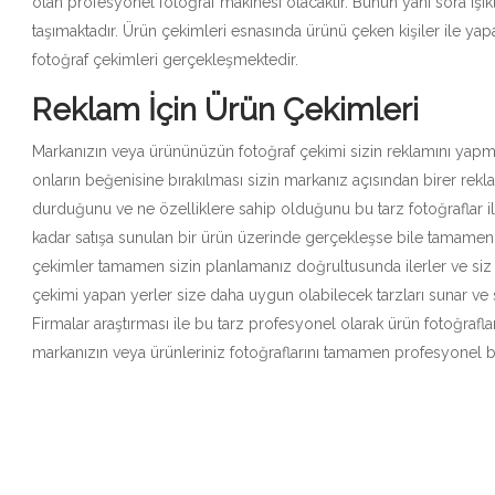
olan profesyonel fotoğraf makinesi olacaktır. Bunun yanı sora ış
taşımaktadır. Ürün çekimleri esnasında ürünü çeken kişiler ile ya
fotoğraf çekimleri gerçekleşmektedir.
Reklam İçin Ürün Çekimleri
Markanızın veya ürününüzün fotoğraf çekimi sizin reklamını yapmak
onların beğenisine bırakılması sizin markanız açısından birer reklam
durduğunu ve ne özelliklere sahip olduğunu bu tarz fotoğraflar ile
kadar satışa sunulan bir ürün üzerinde gerçekleşse bile tamamen ki
çekimler tamamen sizin planlamanız doğrultusunda ilerler ve siz 
çekimi yapan yerler size daha uygun olabilecek tarzları sunar ve
Firmalar araştırması ile bu tarz profesyonel olarak ürün fotoğrafland
markanızın veya ürünleriniz fotoğraflarını tamamen profesyonel bi