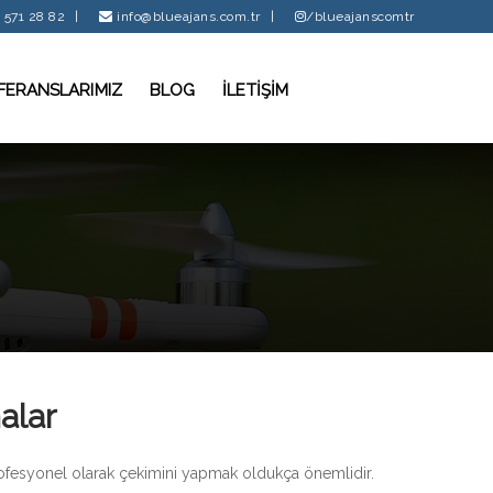
 571 28 82
|
info@blueajans.com.tr
|
/blueajanscomtr
FERANSLARIMIZ
BLOG
İLETİŞİM
alar
rofesyonel olarak çekimini yapmak oldukça önemlidir.