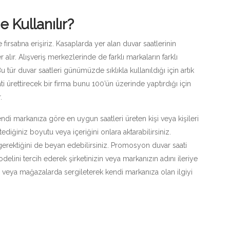
Kullanılır?
rsatına erişiriz. Kasaplarda yer alan duvar saatlerinin
 alır. Alışveriş merkezlerinde de farklı markaların farklı
 duvar saatleri günümüzde sıklıkla kullanıldığı için artık
ettirecek bir firma bunu 100’ün üzerinde yaptırdığı için
.
di markanıza göre en uygun saatleri üreten kişi veya kişileri
stediğiniz boyutu veya içeriğini onlara aktarabilirsiniz.
erektiğini de beyan edebilirsiniz. Promosyon duvar saati
lini tercih ederek şirketinizin veya markanızın adını ileriye
ler veya mağazalarda sergileterek kendi markanıza olan ilgiyi