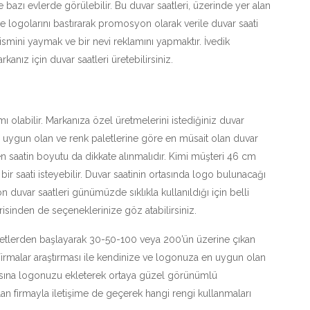
 bazı evlerde görülebilir. Bu duvar saatleri, üzerinde yer alan
üne logolarını bastırarak promosyon olarak verile duvar saati
 ismini yaymak ve bir nevi reklamını yapmaktır. İvedik
nız için duvar saatleri üretebilirsiniz.
 olabilir. Markanıza özel üretmelerini istediğiniz duvar
n uygun olan ve renk paletlerine göre en müsait olan duvar
rken saatin boyutu da dikkate alınmalıdır. Kimi müşteri 46 cm
ir saati isteyebilir. Duvar saatinin ortasında logo bulunacağı
duvar saatleri günümüzde sıklıkla kullanıldığı için belli
çerisinden de seçeneklerinize göz atabilirsiniz.
li setlerden başlayarak 30-50-100 veya 200’ün üzerine çıkan
 Firmalar araştırması ile kendinize ve logonuza en uygun olan
tasına logonuzu ekleterek ortaya güzel görünümlü
olan firmayla iletişime de geçerek hangi rengi kullanmaları