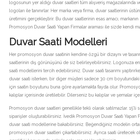
logosunun yer aldığı duvar saatleri tüm alışveriş mağazalarında ve
logoları ile tanınırlar. Her marka veya firma, duvar saatlerinin üst
üretimini gerçekleştirir. Bu duvar saatlerinin esas amacı, markanın
Promosyon Duvar Saati Yapan Firmalar araması ile sizde kendi marka
Duvar Saati Modelleri
Her promosyon duvar saatinin kendine özgü bir dizaynı ve tasarımı
saatlerinin dış görünüşünü de siz belirleyebilirsiniz. Logonuza e
saati modellerini tercih edebilirsiniz. Duvar saati tasarımı yaptırı
duvar saati isterken, bir diğer müşteri sadece 30 cm boyutundaki b
için saatin boyutunu buna göre ayarlamakta fayda olur. Promosyon 
kalıplar içerisinde üretilebilir. Dilerseniz bu kalıplar ve şemalar i
Promosyon duvar saatleri genellikle tekli olarak satılmazlar. 15’
siparişler oluşturabilirsiniz. İvedik Promosyon Duvar Saati Yapan
duvar saati modellerine bakabilirsiniz. Beğendiğiniz modelin or
promosyon duvar saatleri çıkartabilirsiniz. Ayrıca saati üretecek 