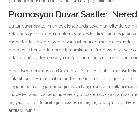
gerektiği konusunda onlarla anlaşma sağlayabilirsiniz.
Promosyon Duvar Saatleri Nerede 
Bu tür duvar saatlerini en çok kasaplarda veya marketlerde görme fı
ortasında genellikle bu ürünleri tedarik eden firmaların logoları yer
modellerdeki promosyon duvar saatlerini görmek mümkündür. Bu tür
neredeyse her yerde görmek mümkündür. Promosyon duvar saati ür
ortak olduğu şirketlere veya mağazalarına bu saatlerden gönderir
Sizde İvedik Promosyon Duvar Saati Yapan Firmalar araması ile ken
bulabilirsiniz. Bu tür saatleri üreten üretici firmalar ile görüşerek i
Logonuzun nasıl görüneceğini veya hangi renklerin kullanılması g
modelleri arasında kendinize ve logonuza en çok yakışan saat mode
taşıyabilirsiniz. Bu ürettiğiniz saatleri anlaşmış olduğunuz şirket
arttırabilirsiniz.