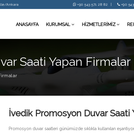
alle/Ankara
+90 543 571 28 82
|
+90 543
ANASAYFA
KURUMSAL
HİZMETLERİMİZ
RE
ar Saati Yapan Firmalar
Firmalar
İvedik Promosyon Duvar Saati 
Promosyon duvar saatleri günümüzde sıklıkla kullanılan eşantiyon 