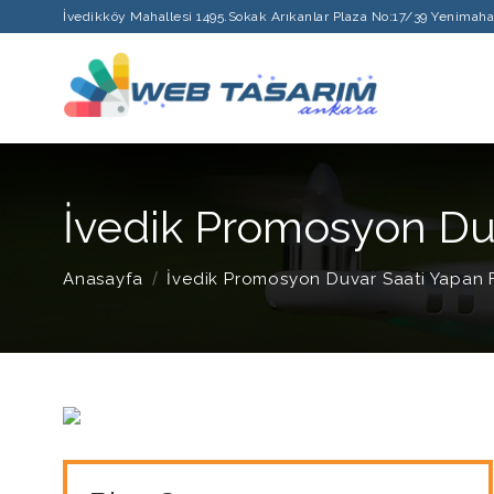
İvedikköy Mahallesi 1495.Sokak Arıkanlar Plaza No:17/39 Yenimah
İvedik Promosyon Duv
Anasayfa
İvedik Promosyon Duvar Saati Yapan 