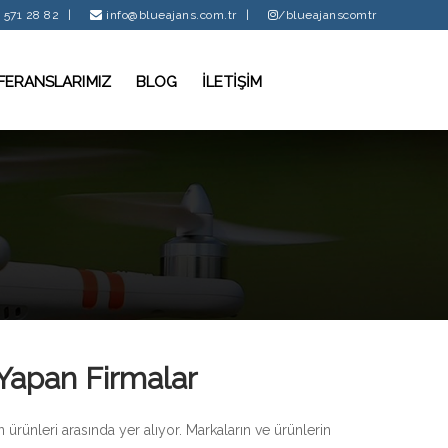
 571 28 82
|
info@blueajans.com.tr
|
/blueajanscomtr
FERANSLARIMIZ
BLOG
İLETİŞİM
Yapan Firmalar
ürünleri arasında yer alıyor. Markaların ve ürünlerin