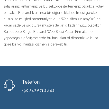
destek verecektir. Hazırladıkları E-ticaret web siteleri sayesinde
satışlarınızı arttırmanız ve bu sektörde ilerlemeniz oldukça kolay
olacaktır. E-ticaret kısmında bir diğer dikkat edilmesi gereken
husus ise müşteri memnuniyeti olur. Web sitenizin arayüzü ne
kadar sade ve şık olursa müşteri de bir o kadar mutlu olacaktır.
Bu sebeple Balgat E-ticaret Web Sitesi Yapan Firmalar ile
yapacağınız görüşmelerde bu hususları bildirmeniz ve buna
göre bir yol haritası çizmeniz gerekebilir.
Telefon
+90 543 571 28 82